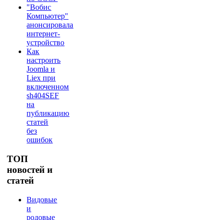
"Вобис
Компьютер"
анонсировала
интернет-
устройство
Как
настроить
Joomla и
Liex при
включенном
sh404SEF
на
публикацию
статей
без
ошибок
ТОП
новостей и
статей
Видовые
и
родовые