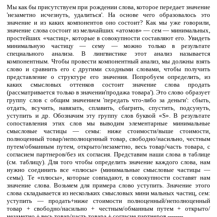
Мы как бы присутствуем при рождении слова, которое передает значение
'незаметно исчезнуть, удалиться'. На основе чего образовалось это
значение и из каких компонентов оно состоит? Как мы уже говорили,
значение слова состоит из мельчайших «атомов» — сем — минимальных,
простейших «частиц», которые в совокупности составляют его. Увидеть
минимальную частицу — сему — можно только в результате
специального анализа. В лингвистике этот анализ называется
компонентным. Чтобы провести компонентный анализ, мы должны взять
слово и сравнить его с другими сходными словами, чтобы получить
представление о структуре его значения. Попробуем определить, из
каких смысловых оттенков состоит значение слова продать
(рассматривается только в значении'продажа товара'). Это слово образует
группу слов с общим значением 'передать что-либо за деньги': сбыть,
отдать, всучить, навязать, сплавить, сбагрить, спустить, подсунуть,
уступить и др. Обозначим эту группу слов буквой «S». В результате
сопоставления этих слов мы выводим элементарные минимальные
смысловые частицы — семы: ниже стоимости/выше стоимости,
полноценный товар/неполноценный товар, свободно/насильно, честным
путем/обманным путем, открыто/незаметно, весь товар/часть товара, с
согласием партнеров/без их согласия. Представим наши слова в таблице
(см. таблицу). Для того чтобы определить значение каждого слова, нам
нужно соединить все «плюсы» (минимальные смысловые частицы —
семы). Те «плюсы», которые совпадают, в совокупности составят нам
значение слова. Возьмем для примера слово уступить. Значение этого
слова складывается из нескольких смысловых мини мальных частиц, сем:
уступить — продать+ниже стоимости полноценный/неполноценный
товар + свободно/насильно + честным/обманным путем + открыто/
незаметно + весь товар/часть товара + согласие партнеров.--------