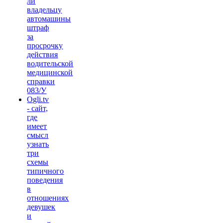
ли
владельцу
автомашины
штраф
за
просрочку
действия
водительской
медицинской
справки
083/У
Ogli.tv
- сайт,
где
имеет
смысл
узнать
три
схемы
типичного
поведения
в
отношениях
девушек
и