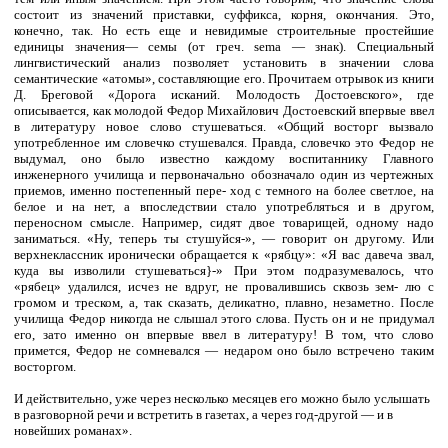
состоит из значений приставки, суффикса, корня, окончания. Это,
конечно, так. Но есть еще и невидимые строительные простейшие
единицы значения— семы (от греч. sema — знак). Специальный
лингвистический анализ позволяет установить в значении слова
семантические «атомы», составляющие его. Прочитаем отрывок из книги
Д. Бреговой «Дорога исканий. Молодость Достоевского», где
описывается, как молодой Федор Михайлович Достоевский впервые ввел
в литературу новое слово стушеваться. «Общий восторг вызвало
употребленное им словечко стушевался. Правда, словечко это Федор не
выдумал, оно было известно каждому воспитаннику Главного
инженерного училища и первоначально обозначало один из чертежных
приемов, именно постепенный пере- ход с темного на более светлое, на
белое и на нет, а впоследствии стало употребляться и в другом,
переносном смысле. Например, сидят двое товарищей, одному надо
заниматься. «Ну, теперь ты стушуйся-», — говорит он другому. Или
верхнеклассник иронически обращается к «рябцу»: «Я вас давеча звал,
куда вы изволили стушеваться}-» При этом подразумевалось, что
«рябец» удалился, исчез не вдруг, не провалившись сквозь зем- лю с
громом и треском, а, так сказать, деликатно, плавно, незаметно. После
училища Федор никогда не слышал этого слова. Пусть он и не придумал
его, зато именно он впервые ввел в литературу! В том, что слово
примется, Федор не сомневался — недаром оно было встречено таким
восторгом.
И действительно, уже через несколько месяцев его можно было услышать
в разговорной речи и встретить в газетах, а через год-другой — и в
новейших романах».