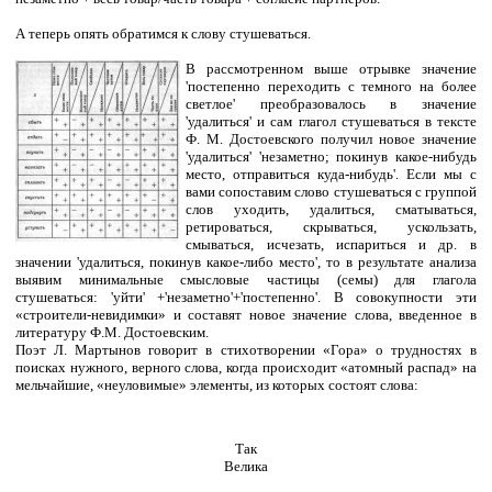
А теперь опять обратимся к слову стушеваться.
В рассмотренном выше отрывке значение
'постепенно переходить с темного на более
светлое' преобразовалось в значение
'удалиться' и сам глагол стушеваться в тексте
Ф. М. Достоевского получил новое значение
'удалиться' 'незаметно; покинув какое-нибудь
место, отправиться куда-нибудь'. Если мы с
вами сопоставим слово стушеваться с группой
слов уходить, удалиться, сматываться,
ретироваться, скрываться, ускользать,
смываться, исчезать, испариться и др. в
значении 'удалиться, покинув какое-либо место', то в результате анализа
выявим минимальные смысловые частицы (семы) для глагола
стушеваться: 'уйти' +'незаметно'+'постепенно'. В совокупности эти
«строители-невидимки» и составят новое значение слова, введенное в
литературу Ф.М. Достоевским.
Поэт Л. Мартынов говорит в стихотворении «Гора» о трудностях в
поисках нужного, верного слова, когда происходит «атомный распад» на
мельчайшие, «неуловимые» элементы, из которых состоят слова:
Так
Велика