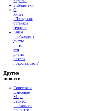
парней.
Библиотеки
О
книге
«Пятьдесят
оттенков
серого»
Зачем
необходимы
диеты
и что
эти
диеты
из себя
представляют?
Другие
новости
Советский
шансонье
Марк
Бернес:
ностальгия
по СССР