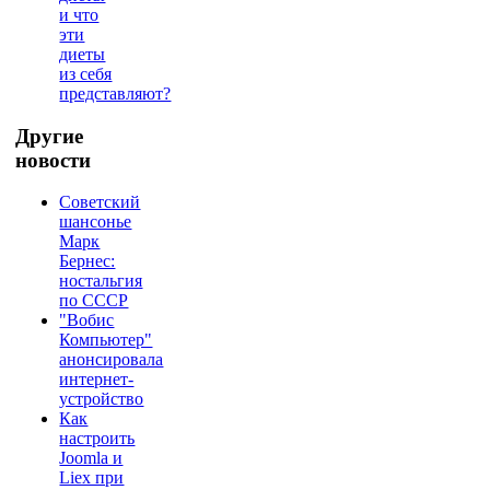
и что
эти
диеты
из себя
представляют?
Другие
новости
Советский
шансонье
Марк
Бернес:
ностальгия
по СССР
"Вобис
Компьютер"
анонсировала
интернет-
устройство
Как
настроить
Joomla и
Liex при