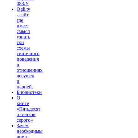
083/У
Ogli.tv
- сайт,
где
имеет
смысл
узнать
три
схемы
типичного
поведения
в
отношениях
девушек
и
парней.
Библиотеки
О
книге
«Пятьдесят
оттенков
серого»
Зачем
необходимы
диеты