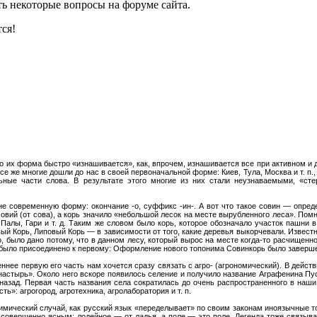
ь некоторые вопросы на форуме сайта.
ся!
то их форма быстро «изнашивается», как, впрочем, изнашивается все при активном и
все же многие дошли до нас в своей первоначальной форме: Киев, Тула, Москва и т. 
ьные части слова. В результате этого многие из них стали неузнаваемыми, «сте
 современную форму: окончание -о, суффикс -ин-. А вот что такое совин — определ
ий (от сова), а корь значило «небольшой лесок на месте вырубленного леса». Помн
 Палы, Гари и т. д. Таким же словом было корь, которое обозначало участок пашни 
й Корь, Липовый Корь — в зависимости от того, какие деревья выкорчевали. Известно
, было дано потому, что в данном лесу, который вырос на месте когда-то расчищенно
о было присоединено к первому: Оформление нового топонима Совинкорь было заверш
нее первую его часть нам хочется сразу связать с агро- (агрономический). В действи
настырь». Около него вскоре появилось селение и получило название Аграфенина Пу
назад. Первая часть названия села сократилась до очень распространенного в наши
ь»: агрогород, агротехника, агролаборатория и т. п.
имический случай, как русский язык «переделывает» по своим законам иноязычные т
 совершенно ясным: лодейное — от ладья, а поле — это поле. Легенда тоже связыв