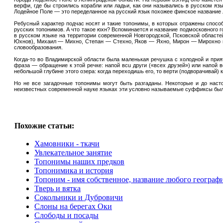
верфи, где бы строились корабли или ладьи, как они назывались в русском язы
Лодейное Поле — это переделанное на русский язык похожее финское название Л
Ребусный характер подчас носят и такие топонимы, в которых отражены спосо
русских топонимов. А что такое юхн? Вспоминается и название подмосковного г
в русском языке на территории современной Новгородской, Псковской областе
Юхнов), Михаил — Михно, Степан — Стехно, Яков — Яхно, Мирон — Мирохно и т
словообразования.
Когда-то во Владимирской области была маленькая речушка с холодной и прия
фраза — обращение к этой речке: напой вcu други («всех друзей») или напой в
небольшой глубине этого озера: когда переходишь его, то верти (подворачивай) 
Но не все загадочные топонимы могут быть разгаданы. Некоторые и до настоя
неизвестных современной науке языках эти условно называемые суффиксы были
Похожие статьи:
Хамовники - ткачи
Увлекательное занятие
Топонимы наших предков
Топонимика и история
Топоним - имя собственное, название любого географиче
Тверь и вятка
Сокольники и Дубровичи
Слоны на берегах Оки
Слободы и посады