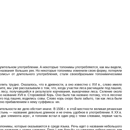
 длительном употреблении. А некоторые топонимы употребляются, как мы видели,
п., названия больших рек. Но некоторые топонимы изменили свою форму, потеряли
рлись» от длительного употребления, стали своеобразными топонимическими
ить трудно. Оказалось, что в древности, а оно известно с XVI в., слово имело
ите, мы уже рассказывали о том, что, когда участки леса расчищали под пашню,
в лесу, получавшийся в результате корчевания, выкорчевки леса. Селение около
 название XVII в. Сторожевой Корь. Оно было так названо потому, что в лесочке
го под пашню, водились совы. Слово корь скоро было забыто, так как леса были
ено прибавлением к нему суффикса -ин.
тельности же дело обстоит иначе. В 1506 г. в этой местности великая рязанская
стынь — название девольно длинное и не очень удобное в употреблении. К XX в.
 дни элемента агро-, и топоним встал в один ряд с теми словами, первая часть
опонимы, которые оказываются в среде языка. Речь идет о названии небольшого
ала название с этими словами: Петр I для борьбы со шведами избрал место для