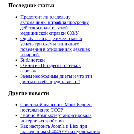
Последние статьи
Предстоит ли владельцу
автомашины штраф за просрочку
действия водительской
медицинской справки 083/У
Ogli.tv - сайт, где имеет смысл
узнать три схемы типичного
поведения в отношениях девушек
и парней.
Библиотеки
О книге «Пятьдесят оттенков
серого»
Зачем необходимы диеты и что эти
диеты из себя представляют?
Другие новости
Советский шансонье Марк Бернес:
ностальгия по СССР
"Вобис Компьютер" анонсировала
интернет-устройство
Как настроить Joomla и Liex при
включенном sh404SEF на публикацию