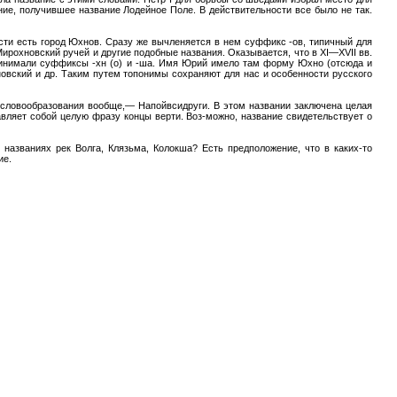
ение, получившее название Лодейное Поле. В действительности все было не так.
сти есть город Юхнов. Сразу же вычленяется в нем суффикс -ов, типичный для
ирохновский ручей и другие подобные названия. Оказывается, что в XI—XVII вв.
 принимали суффиксы -хн (о) и -ша. Имя Юрий имело там форму Юхно (отсюда и
овский и др. Таким путем топонимы сохраняют для нас и особенности русского
и словообразования вообще,— Напойвсидруги. В этом названии заключена целая
тавляет собой целую фразу концы верти. Воз-можно, название свидетельствует о
 названиях рек Волга, Клязьма, Колокша? Есть предположение, что в каких-то
ие.