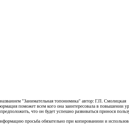
 названием "Занимательная топонимика" автор: Г.П. Смолицкая
нформация поможет всем кого она заинтересовала в повышении у
предположить, что он будет успешно развиваться принося польз
информацию просьба обязательно при копированиии и использова