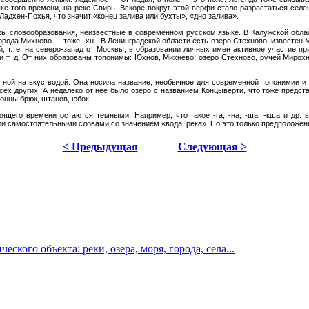
ке того времени, на реке Свирь. Вскоре вокруг этой верфи стало разрастаться сел
адхен-Похья, что значит «конец залива или бухты», «дно залива».
бы словообразования, неизвестные в современном русском языке. В Калужской обла
орода Михнево — тоже -хн-. В Ленинградской области есть озеро Стехново, известен М
й, т. е. на северо-запад от Москвы, в образовании личных имен активное участие
. д. От них образованы топонимы: Юхнов, Михнево, озеро Стехново, ручей Мирохн
тной на вкус водой. Она носила название, необычное для современной топонимии 
сех других. А недалеко от нее было озеро с названием Концыверти, что тоже предс
концы брюк, штанов, юбок.
щего времени остаются темными. Например, что такое -га, -на, -ша, -кша и др. в
 самостоятельными словами со значением «вода, река». Но это только предположен
< Предыдущая
Следующая >
ского объекта: реки, озера, моря, города, села...