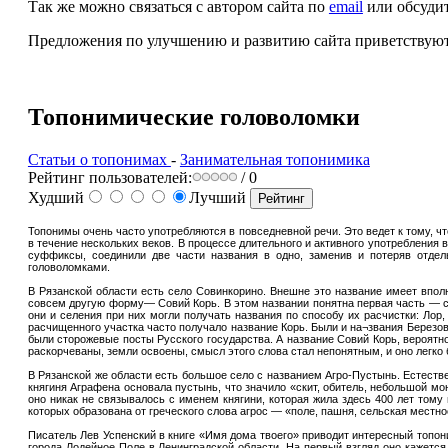
Так же можно связаться с автором сайта по
email
или обсудит
Предложения по улучшению и развитию сайта приветствуют
Топонимические головоломки
Статьи о топонимах
-
Занимательная топонимика
Рейтинг пользователей:
/ 0
Худший
Лучший
Топонимы очень часто употребляются в повседневной речи. Это ведет к тому, ч
в течение нескольких веков. В процессе длительного и активного употребления 
суффиксы, соединили две части названия в одно, заменив и потеряв отдел
головоломками.
В Рязанской области есть село Совинкорино. Внешне это название имеет вполне
совсем другую форму— Совий Корь. В этом названии понятна первая часть — сов
они и селения при них могли получать названия по способу их расчистки: Лор,
расчищенного участка часто получало название Корь. Были и на¬звания Березовы
были сторожевые посты Русского государства. А название Совий Корь, вероятно
раскорчеваны, земли освоены, смысл этого слова стал непонятным, и оно легк
В Рязанской же области есть большое село с названием Агро-Пустынь. Естествен
княгиня Аграфена основала пустынь, что значило «скит, обитель, небольшой мо
оно никак не связывалось с именем княгини, которая жила здесь 400 лет тому 
которых образована от греческого слова агрос — «поле, пашня, сельская местност
Писатель Лев Успенский в книге «Имя дома твоего» приводит интересный топон
города Лодейное Поле в Ленинградской области. На первый взгляд оно кажется