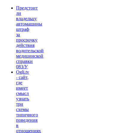
Предстоит
ли
владельцу
автомашины
штраф
за
просрочку
действия
водительской
медицинской
справки
083/У
Ogli.tv
- сайт,
где
имеет
смысл
узнать
три
схемы
типичного
поведения
в
отношениях