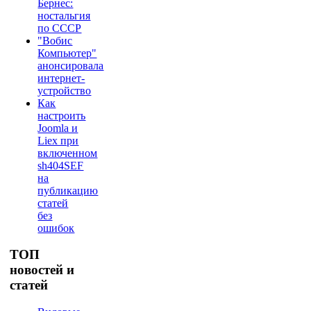
Бернес:
ностальгия
по СССР
"Вобис
Компьютер"
анонсировала
интернет-
устройство
Как
настроить
Joomla и
Liex при
включенном
sh404SEF
на
публикацию
статей
без
ошибок
ТОП
новостей и
статей