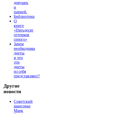
девушек
и
парней.
Библиотеки
О
книге
«Пятьдесят
оттенков
серого»
Зачем
необходимы
диеты
и что
эти
диеты
из себя
представляют?
Другие
новости
Советский
шансонье
Марк