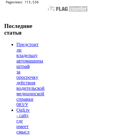
Последние
статьи
Предстоит
ли
владельцу
автомашины
штраф
за
просрочку
действия
водительской
медицинской
справки
083/У
Ogli.tv
- сайт,
где
имеет
смысл