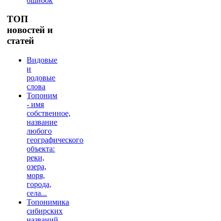
ошибок
ТОП
новостей и
статей
Видовые
и
родовые
слова
Топоним
- имя
собственное,
название
любого
географического
объекта:
реки,
озера,
моря,
города,
села...
Топонимика
сибирских
названий