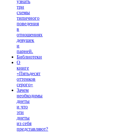
узнать
три
схемы
типичного
поведения
в
отношениях
девушек
и
парней.
Библиотеки
О
книге
«Пятьдесят
оттенков
серого»
Зачем
необходимы
диеты
и что
эти
диеты
из себя
представляют?