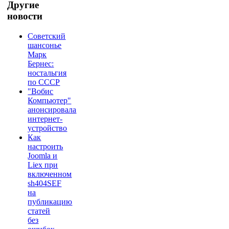
Другие
новости
Советский
шансонье
Марк
Бернес:
ностальгия
по СССР
"Вобис
Компьютер"
анонсировала
интернет-
устройство
Как
настроить
Joomla и
Liex при
включенном
sh404SEF
на
публикацию
статей
без