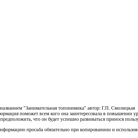
 названием "Занимательная топонимика" автор: Г.П. Смолицкая
нформация поможет всем кого она заинтересовала в повышении у
предположить, что он будет успешно развиваться принося польз
информацию просьба обязательно при копированиии и использова