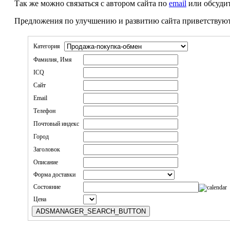
Так же можно связаться с автором сайта по
email
или обсудит
Предложения по улучшению и развитию сайта приветствуют
Категория
Фамилия, Имя
ICQ
Сайт
Email
Телефон
Почтовый индекс
Город
Заголовок
Описание
Форма доставки
Состояние
Цена