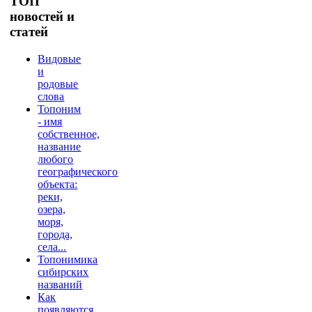
ТОП
новостей и
статей
Видовые
и
родовые
слова
Топоним
- имя
собственное,
название
любого
географического
объекта:
реки,
озера,
моря,
города,
села...
Топонимика
сибирских
названий
Как
появляются