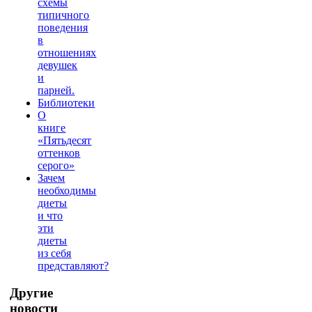
схемы
типичного
поведения
в
отношениях
девушек
и
парней.
Библиотеки
О
книге
«Пятьдесят
оттенков
серого»
Зачем
необходимы
диеты
и что
эти
диеты
из себя
представляют?
Другие
новости