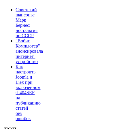
Советский
шансонье
Марк
Бернес:
ностальгия
по СССР
"Вобис
Компьютер"
анонсировала
интернет-
устройство
Как
настроить
Joomla и
Liex при
включенном
sh404SEF
на
публикацию
статей
без
ошибок