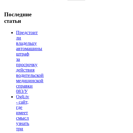
Последние
статьи
Предстоит
ли
владельцу
автомашины
штраф
за
просрочку
действия
водительской
медицинской
справки
083/У
Ogli.tv
- сайт,
где
имеет
смысл
узнать
три