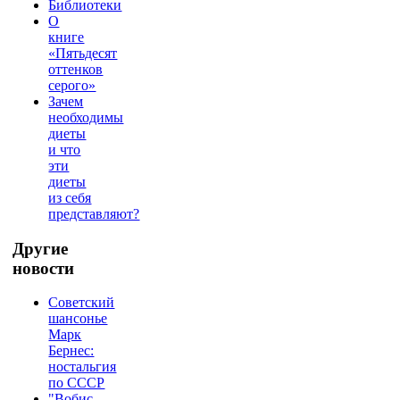
Библиотеки
О
книге
«Пятьдесят
оттенков
серого»
Зачем
необходимы
диеты
и что
эти
диеты
из себя
представляют?
Другие
новости
Советский
шансонье
Марк
Бернес:
ностальгия
по СССР
"Вобис