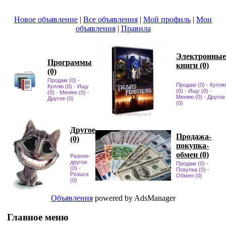
Новое объявление
|
Все объявления
|
Мой профиль
|
Мои
объявления
|
Правила
Электронны
Программы
книги (0)
(0)
Продам (0)
-
Продам (0)
-
Купл
Куплю (0)
-
Ищу
(0)
-
Ищу (0)
-
(0)
-
Меняю (0)
-
Меняю (0)
-
Другое
Другое (0)
(0)
Другое
Продажа-
(0)
покупка-
обмен (0)
Разное-
другое
Продам (0)
-
(0)
-
Покупка (0)
-
Розыск
Обмен (0)
(0)
Объявления
powered by AdsManager
Главное меню