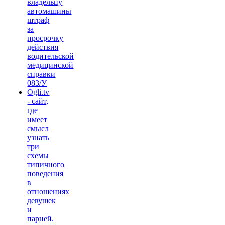
владельцу
автомашины
штраф
за
просрочку
действия
водительской
медицинской
справки
083/У
Ogli.tv
- сайт,
где
имеет
смысл
узнать
три
схемы
типичного
поведения
в
отношениях
девушек
и
парней.