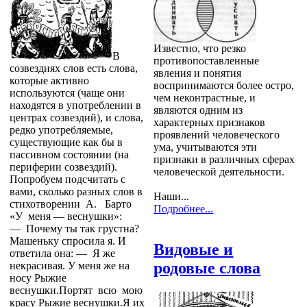
Известно, что резко
В
противопоставленные
созвездиях слов есть слова,
явления и понятия
которые активно
воспринимаются более остро,
используются (чаще они
чем неконтрастные, и
находятся в употреблении в
являются одним из
центрах созвездий), и слова,
характерных признаков
редко употребляемые,
проявлений человеческого
существующие как бы в
ума, учитываются эти
пассивном состоянии (на
признаки в различных сферах
периферии созвездий).
человеческой деятельности.
Попробуем подсчитать с
вами, сколько разных слов в
Наши...
стихотворении А. Барто
Подробнее...
«У меня — веснушки»:
— Почему ты так грустна?
Машеньку спросила я. И
Видовые и
ответила она: — Я же
родовые слова
некрасивая. У меня же на
носу Рыжие
веснушки.Портят всю мою
красу Рыжие веснушки.Я их