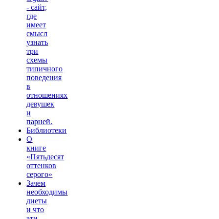
- сайт,
где
имеет
смысл
узнать
три
схемы
типичного
поведения
в
отношениях
девушек
и
парней.
Библиотеки
О
книге
«Пятьдесят
оттенков
серого»
Зачем
необходимы
диеты
и что
эти