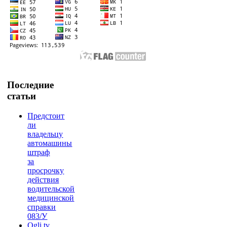
Последние
статьи
Предстоит
ли
владельцу
автомашины
штраф
за
просрочку
действия
водительской
медицинской
справки
083/У
Ogli.tv