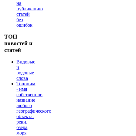
на
публикацию
статей
без
ошибок
ТОП
новостей и
статей
Видовые
и
родовые
слова
Топоним
- имя
собственное,
название
любого
географического
объекта:
реки,
озера,
моря,