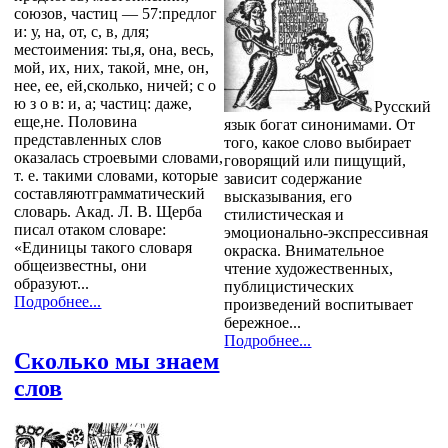
союзов, частиц — 57:предлог
и: у, на, от, с, в, для;
местоимения: ты,я, она, весь,
мой, их, них, такой, мне, он,
нее, ее, ей,сколько, ничей; с о
ю з о в: и, а; частиц: даже,
Русский
еще,не. Половина
язык богат синонимами. От
представленных слов
того, какое слово выбирает
оказалась строевыми словами,
говорящий или пищущий,
т. е. такими словами, которые
зависит содержание
составляютграмматический
высказывания, его
словарь. Акад. Л. В. Щерба
стилистическая и
писал отаком словаре:
эмоционально-экспрессивная
«Единицы такого словаря
окраска. Внимательное
общеизвестны, они
чтение художественных,
образуют...
публицистических
Подробнее...
произведений воспитывает
бережное...
Подробнее...
Сколько мы знаем
слов