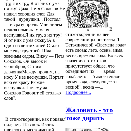
тру, я их тру, Я от них с ума
схожу! Даже Петя Соколов Не
нашел хороших слов Для
такой дурнушки... Постоял
— и сразу прочь. Мне ничем
В
нельзя помочь. У меня
стихотворении нашей
веснушки.Я их тру, я их тру!
современницы поэтессы Л.
Я от них с ума схожу!А в
Татьяничевой «Времена года»
один из летних дней Стало
есть слова: лето, осень, зима,
мне еще грустней. Шла
весна, времена года. Во всех
зеленым садом, Вижу — Петя
значениях этих слов
Соколов. Он высок и
присутствует общее, что
чернобров, С ним
объединяет их, — 'время
девчонкаМежду прочим, на
года': лето — 'самое теплое
носу У нее веснушки, Портят
время года, следующее за
всю ее красу Рыжие
весной'; весна —...
веснушки. Почему же
Подробнее...
Соколов Говорит ей столько
слов?..
Жаловать - это
тоже дарить
В стихотворении, как показал
подсчет, 115 слов. Изних
предлогов, местоимений,