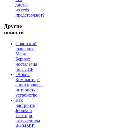
диеты
из себя
представляют?
Другие
новости
Советский
шансонье
Марк
Бернес:
ностальгия
по СССР
"Вобис
Компьютер"
анонсировала
интернет-
устройство
Как
настроить
Joomla и
Liex при
включенном
sh404SEF